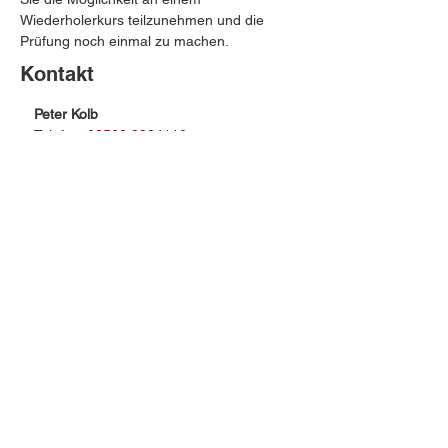
Wiederholerkurs teilzunehmen und die 
Prüfung noch einmal zu machen.
Kontakt
Peter Kolb
Telefon: 
02562 9924110
E-Mail:
kolb@geba-muenster.de
Telefonische Beratung & 
Terminvergabe:
Mo. & Mi. 14:00 - 15:00 
Uhr
Anmeldungen und Testungen:
Mo. & Mi. 15:00 - 16:00 Uhr
Ort:
Gartenstraße 8
2. Etage
48599 Gronau